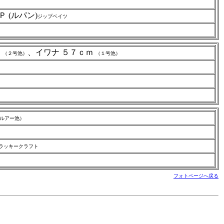
 (ルパン)
ジップベイツ
ｍ
、イワナ ５７ｃｍ
（２号池）
（１号池）
ルアー池）
ラッキークラフト
４ｌｂ
フォトページへ戻る