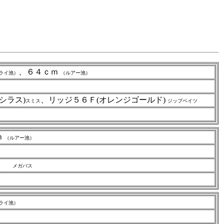
、６４ｃｍ
ライ池）
（ルアー池）
シラス)
、リッジ５６Ｆ(オレンジゴールド)
スミス
ジップベイツ
ｍ
（ルアー池）
ド）
メガバス
ライ池）