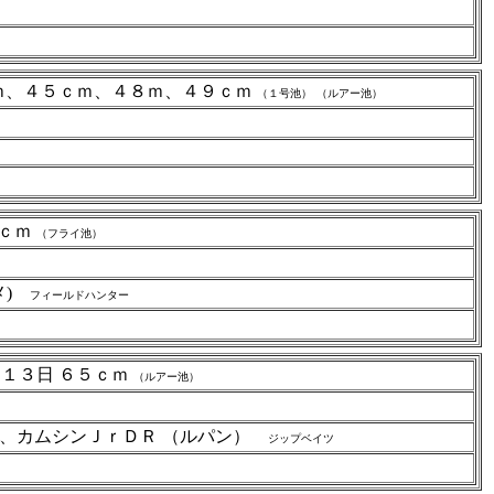
ｃｍ、４５ｃｍ、４８ｍ、４９ｃｍ
（１号池）
（ルアー池）
５ｃｍ
（フライ池）
メ)
フィールドハンター
、１３日 ６５ｃｍ
（ルアー池）
黒)、カムシンＪｒＤＲ （ルパン）
ジップベイツ