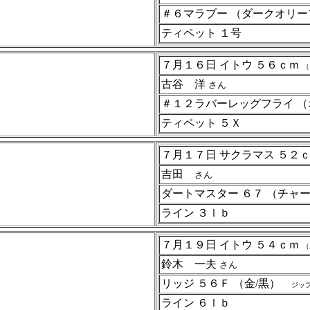
＃６マラブー （ダークオリ
ティペット １号
７月１６日 イトウ ５６ｃｍ
（
古谷 洋
さん
＃１２ラバーレッグフライ 
ティペット ５Ｘ
７月１７日 サクラマス ５２
吉田
さん
ダートマスター ６７ （チ
ライン ３ｌｂ
７月１９日 イトウ ５４ｃｍ
（
鈴木 一夫
さん
リッジ ５６Ｆ （金/黒）
ジッ
ライン ６ｌｂ