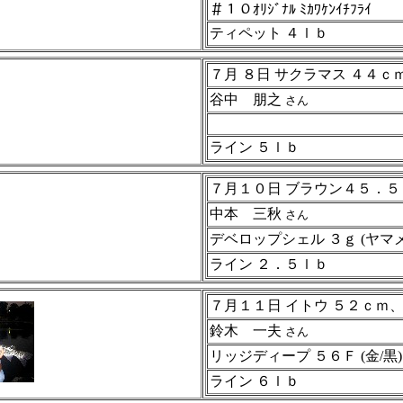
＃１０ｵﾘｼﾞﾅﾙ ﾐｶﾜｹﾝｲﾁﾌﾗｲ
ティペット ４ｌｂ
７月 ８日 サクラマス ４４
谷中 朋之
さん
ライン ５ｌｂ
７月１０日 ブラウン４５．
中本 三秋
さん
デベロップシェル ３ｇ (ヤマ
ライン ２．５ｌｂ
７月１１日 イトウ ５２ｃｍ
鈴木 一夫
さん
リッジディープ ５６Ｆ (金/
ライン ６ｌｂ