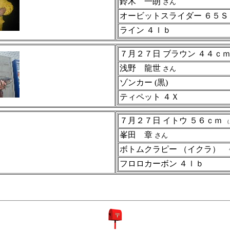
鈴木 一朗
さん
オービットスライダー ６５ＳＰ
ライン ４ｌｂ
７月２７日 ブラウン ４４ｃ
浅野 龍世
さん
ゾンカー (黒)
ティペット ４Ｘ
７月２７日 イトウ ５６ｃｍ
（
峯田 章
さん
ボトムクラピー （イクラ）
フロロカーボン 