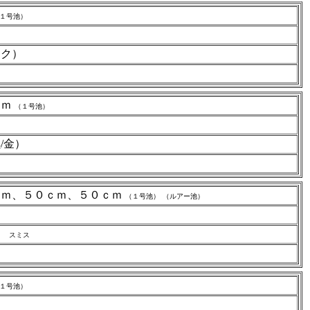
１号池）
（ピンク）
ｃｍ
（１号池）
 （黒/金）
ｃｍ、５０ｃｍ、５０ｃｍ
（１号池）
（ルアー池）
）
スミス
１号池）